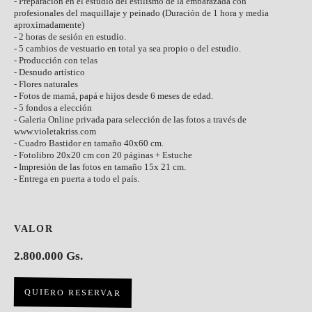
- Preparación en el estudio del estilismo de la embarazada con
profesionales del maquillaje y peinado (Duración de 1 hora y media
aproximadamente)
- 2 horas de sesión en estudio.
- 5 cambios de vestuario en total ya sea propio o del estudio.
- Producción con telas
- Desnudo artístico
- Flores naturales
- Fotos de mamá, papá e hijos desde 6 meses de edad.
- 5 fondos a elección
- Galeria Online privada para selección de las fotos a través de
www.violetakriss.com
- Cuadro Bastidor en tamaño 40x60 cm.
- Fotolibro 20x20 cm con 20 páginas + Estuche
- Impresión de las fotos en tamaño 15x 21 cm.
- Entrega en puerta a todo el país.
VALOR
2.800.000 Gs.
QUIERO RESERVAR