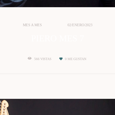
MES A MES
02/ENERO/2023
PIERO MES 7
566
VISTAS
0
ME GUSTAN