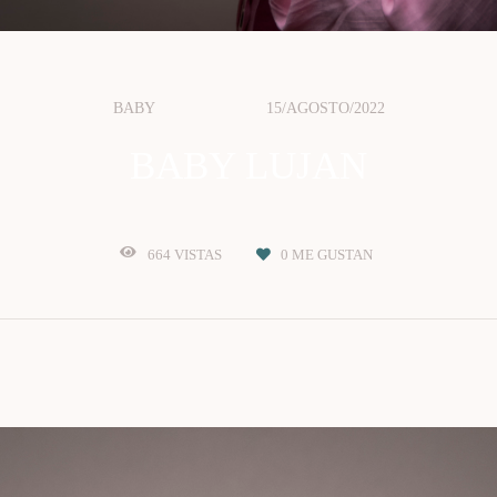
BABY
15/AGOSTO/2022
BABY LUJAN
664
VISTAS
0
ME GUSTAN